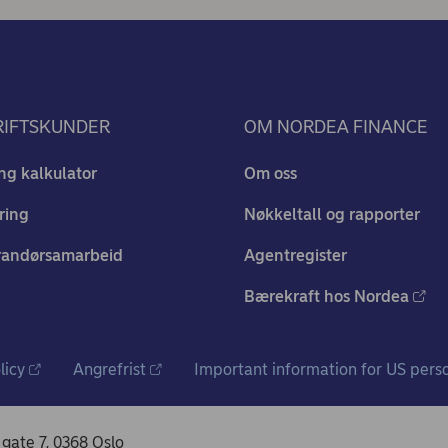
RIFTSKUNDER
OM NORDEA FINANCE
ng kalkulator
Om oss
ring
Nøkkeltall og rapporter
randørsamarbeid
Agentregister
Bærekraft hos Nordea
licy
Angrefrist
Important information for US pers
gate 7, 0368 Oslo