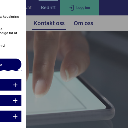
Privat
Bedrift
Logg inn
markedsføring
nester
Kontakt oss
Om oss
LOGG INN
Lukk
le
dige for at
ogg inn for signering, rentebrev og
n vi
rsoppgaver
Kontakt og meldinger
e
ogg inn for å se løpende avtaler
Mine sider
undeportal Equipment kunder
Kundeportalen