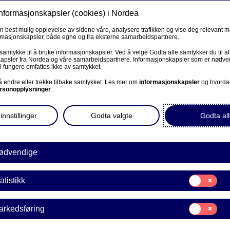
informasjonskapsler (cookies) i Nordea
en best mulig opplevelse av sidene våre, analysere trafikken og vise deg relevant 
ormasjonskapsler, både egne og fra eksterne samarbeidspartnere.
Produkter og tje
 samtykke til å bruke informasjonskapsler. Ved å velge Godta alle samtykker du til al
apsler fra Nordea og våre samarbeidspartnere. Informasjonskapsler som er nødven
l fungere omfattes ikke av samtykket.
BEDRIFT
L
 å endre eller trekke tilbake samtykket. Les mer om
informasjonskapsler
og hvorda
rsonopplysninger
.
å
Kundeportalen
innstillinger
Godta valgte
Godta all
 for
Kjenn din kunde - Ny finansiering
L
Factoring Online
ødvendige
Factoring Online Bank ID/Nordea ID
et som passer for selskapet
Samtykke
atistikk
til:
Online lagersystem
Statistikk
K
Samtykke
arkedsføring
Bedriftens dokumenter
til:
Markedsføring