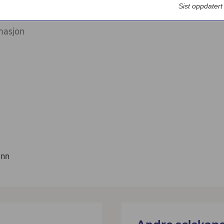
Sist oppdater
masjon
inn