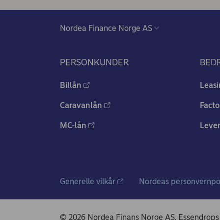
PERSONKUNDER
BED
Billån
Leasi
Caravanlån
Facto
MC-lån
Leve
Generelle vilkår
Nordeas personvernpo
© 2026 Nordea Finans Norge AS, Essendrops 